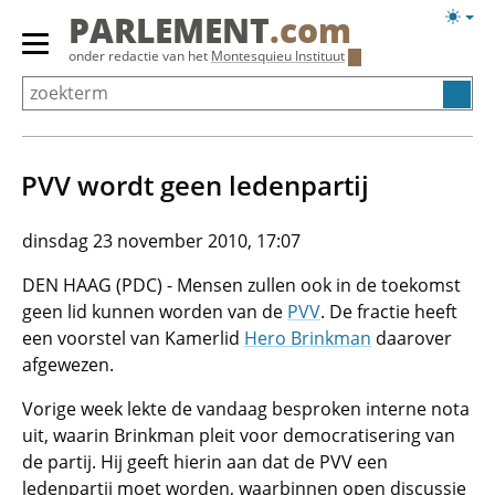
Overslaan
Licht
PARLEMENT
.com
en
weerg
Primair
onder redactie van het
Montesquieu Instituut
naar
menu
de
tonen/verbergen
inhoud
gaan
PVV wordt geen ledenpartij
dinsdag 23 november 2010, 17:07
DEN HAAG (PDC) - Mensen zullen ook in de toekomst
geen lid kunnen worden van de
PVV
. De fractie heeft
een voorstel van Kamerlid
Hero Brinkman
daarover
afgewezen.
Vorige week lekte de vandaag besproken interne nota
uit, waarin Brinkman pleit voor democratisering van
de partij. Hij geeft hierin aan dat de PVV een
ledenpartij moet worden, waarbinnen open discussie