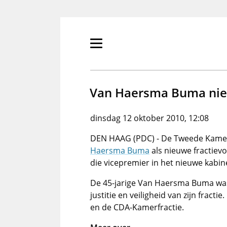
Overslaan
en
naar
de
Primair
inhoud
menu
gaan
tonen/verbergen
Van Haersma Buma nieu
dinsdag 12 oktober 2010, 12:08
DEN HAAG (PDC) - De Tweede Kamer
Haersma Buma
als nieuwe fractievo
die vicepremier in het nieuwe kabi
De 45-jarige Van Haersma Buma was
justitie en veiligheid van zijn fractie
en de CDA-Kamerfractie.