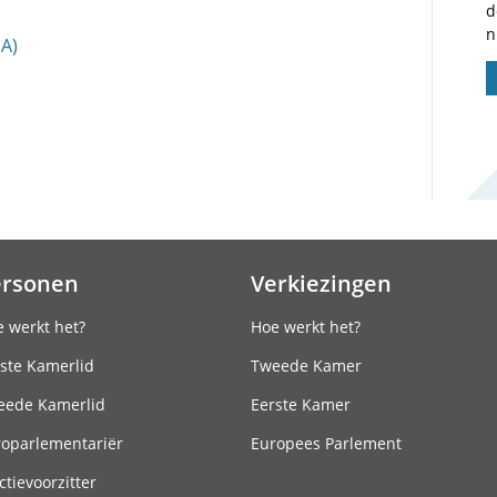
d
n
A)
ersonen
Verkiezingen
 werkt het?
Hoe werkt het?
ste Kamerlid
Tweede Kamer
eede Kamerlid
Eerste Kamer
roparlementariër
Europees Parlement
ctievoorzitter