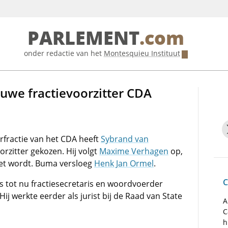
PARLEMENT
.com
onder redactie van het
Montesquieu Instituut
we fractievoorzitter CDA
fractie van het CDA heeft
Sybrand van
orzitter gekozen. Hij volgt
Maxime Verhagen
op,
net wordt. Buma versloeg
Henk Jan Ormel
.
C
 tot nu fractiesecretaris en woordvoerder
. Hij werkte eerder als jurist bij de Raad van State
A
C
h