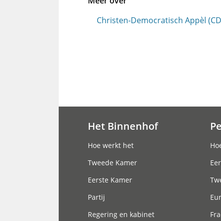
Meer over
Christen-Democratisch Appèl (CD
Het Binnenhof
P
Hoofdnavigatie
Hoe werkt het
Hoe
Tweede Kamer
Eer
Eerste Kamer
Tw
Partij
Eu
Regering en kabinet
Fra