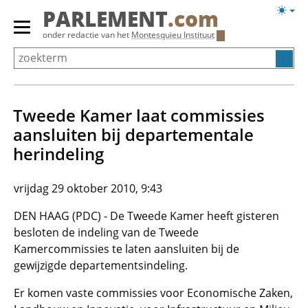
Overslaan
Licht
PARLEMENT
.com
en
weerg
Primair
onder redactie van het
Montesquieu Instituut
naar
menu
de
tonen/verbergen
inhoud
gaan
Tweede Kamer laat commissies
aansluiten bij departementale
herindeling
vrijdag 29 oktober 2010, 9:43
DEN HAAG (PDC) - De Tweede Kamer heeft gisteren
besloten de indeling van de Tweede
Kamercommissies te laten aansluiten bij de
gewijzigde departementsindeling.
Er komen vaste commissies voor Economische Zaken,