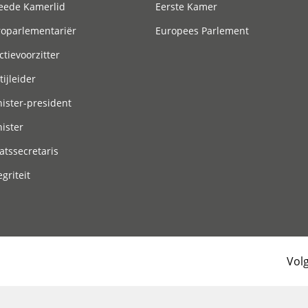
eede Kamerlid
Eerste Kamer
roparlementariër
Europees Parlement
ctievoorzitter
tijleider
ister-president
ister
atssecretaris
egriteit
Vol