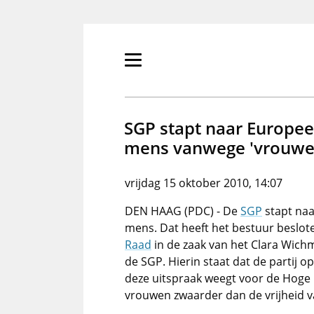
Overslaan
en
naar
de
Primair
inhoud
menu
gaan
tonen/verbergen
SGP stapt naar Europee
mens vanwege 'vrouwe
vrijdag 15 oktober 2010, 14:07
DEN HAAG (PDC) - De
SGP
stapt naa
mens. Dat heeft het bestuur beslot
Raad
in de zaak van het Clara Wic
de SGP. Hierin staat dat de partij o
deze uitspraak weegt voor de Hoge 
vrouwen zwaarder dan de vrijheid v