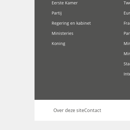
Eerste Kamer
Tw
Partij
Eu
Regering en kabinet
Fra
Ministeries
Par
Koning
Min
Min
Sta
Int
Over deze site
Contact
Footer