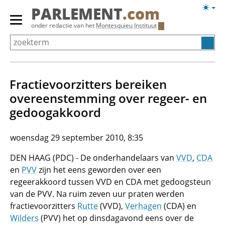
Overslaan
Licht
PARLEMENT
.com
en
weerg
Primair
onder redactie van het
Montesquieu Instituut
naar
menu
de
tonen/verbergen
inhoud
gaan
Fractievoorzitters bereiken
overeenstemming over regeer- en
gedoogakkoord
woensdag 29 september 2010, 8:35
DEN HAAG (PDC) - De onderhandelaars van
VVD
,
CDA
en
PVV
zijn het eens geworden over een
regeerakkoord tussen VVD en CDA met gedoogsteun
van de PVV. Na ruim zeven uur praten werden
fractievoorzitters
Rutte
(VVD),
Verhagen
(CDA) en
Wilders
(PVV) het op dinsdagavond eens over de