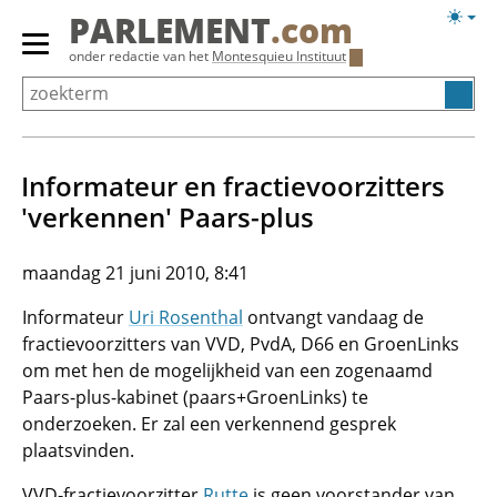
Overslaan
Licht
PARLEMENT
.com
en
weerg
Primair
onder redactie van het
Montesquieu Instituut
naar
menu
de
tonen/verbergen
inhoud
gaan
Informateur en fractievoorzitters
'verkennen' Paars-plus
maandag 21 juni 2010, 8:41
Informateur
Uri Rosenthal
ontvangt vandaag de
fractievoorzitters van VVD, PvdA, D66 en GroenLinks
om met hen de mogelijkheid van een zogenaamd
Paars-plus-kabinet (paars+GroenLinks) te
onderzoeken. Er zal een verkennend gesprek
plaatsvinden.
VVD-fractievoorzitter
Rutte
is geen voorstander van