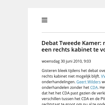
Overslaan
en
naar
de
Primair
inhoud
menu
gaan
tonen/verbergen
Debat Tweede Kamer: n
een rechts kabinet te v
woensdag 30 juni 2010, 9:03
Gisteren bleek tijdens het debat ov
rechts kabinet niet mogelijk blijft.
V
onderhandelingen.
Geert Wilders
we
onderhandelen zonder het
CDA
. H
dat het het CDA past gezien de verki
verschillen tussen het CDA en de P
rechtstaat te groot om nu al te o