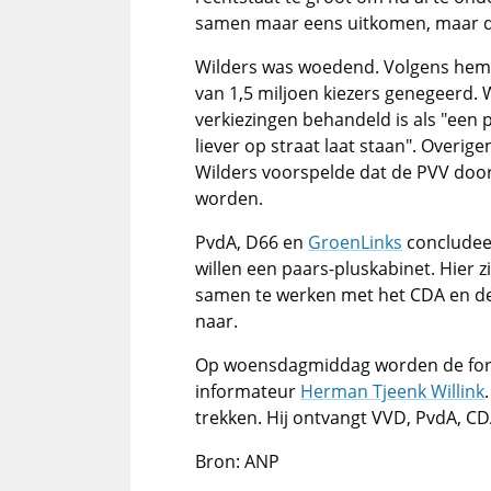
samen maar eens uitkomen, maar da
Wilders was woedend. Volgens hem 
van 1,5 miljoen kiezers genegeerd.
verkiezingen behandeld is als "een 
liever op straat laat staan". Overig
Wilders voorspelde dat de PVV door 
worden.
PvdA, D66 en
GroenLinks
concludeer
willen een paars-pluskabinet. Hier zi
samen te werken met het CDA en de
naar.
Op woensdagmiddag worden de for
informateur
Herman Tjeenk Willink
trekken. Hij ontvangt VVD, PvdA, C
Bron: ANP