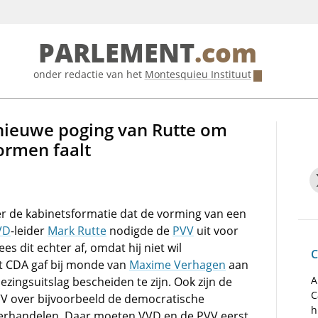
PARLEMENT
.com
onder redactie van het
Montesquieu Instituut
ieuwe poging van Rutte om
ormen faalt
er de kabinetsformatie dat de vorming van een
VD
-leider
Mark Rutte
nodigde de
PVV
uit voor
es dit echter af, omdat hij niet wil
C
et CDA gaf bij monde van
Maxime Verhagen
aan
A
ezingsuitslag bescheiden te zijn. Ook zijn de
C
VV over bijvoorbeeld de democratische
h
nderhandelen. Daar moeten VVD en de PVV eerst