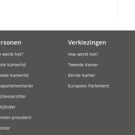
ersonen
Verkiezingen
 werkt het?
Hoe werkt het?
ste Kamerlid
Tweede Kamer
eede Kamerlid
Eerste Kamer
roparlementariër
Europees Parlement
ctievoorzitter
tijleider
ister-president
ister