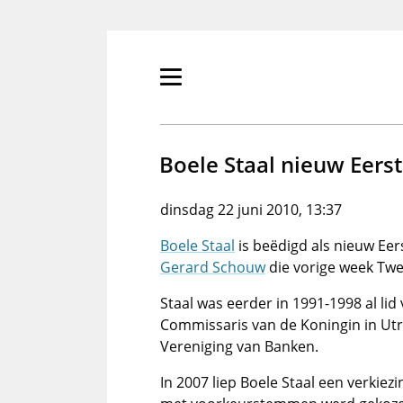
Overslaan
en
naar
de
Primair
inhoud
menu
gaan
tonen/verbergen
Boele Staal nieuw Eers
dinsdag 22 juni 2010, 13:37
Boele Staal
is beëdigd als nieuw Eer
Gerard Schouw
die vorige week Twe
Staal was eerder in 1991-1998 al lid
Commissaris van de Koningin in Utre
Vereniging van Banken.
In 2007 liep Boele Staal een verkie