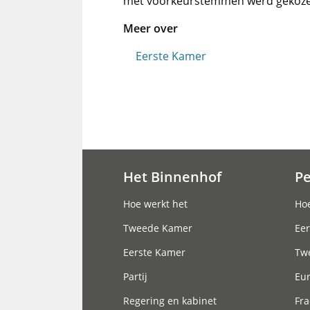
met voorkeurstemmen werd gekoze
Meer over
Eerste Kamer
Het Binnenhof
P
Hoofdnavigatie
Hoe werkt het
Hoe
Tweede Kamer
Eer
Eerste Kamer
Tw
Partij
Eu
Regering en kabinet
Fra