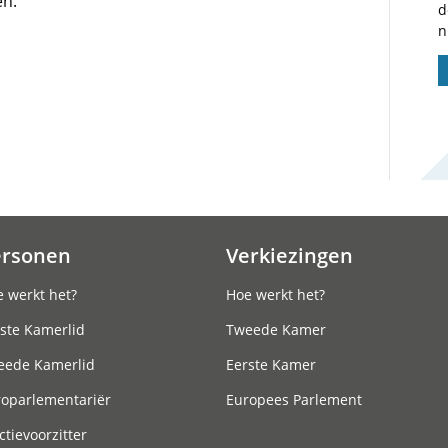
n.
d
n
ersonen
Verkiezingen
 werkt het?
Hoe werkt het?
ste Kamerlid
Tweede Kamer
eede Kamerlid
Eerste Kamer
roparlementariër
Europees Parlement
ctievoorzitter