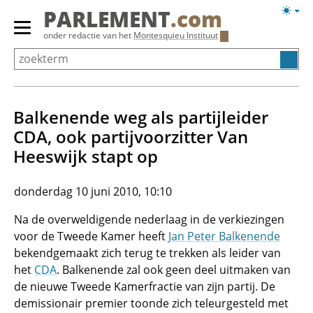
Overslaan
Licht
PARLEMENT
.com
en
weerg
Primair
onder redactie van het
Montesquieu Instituut
naar
menu
de
tonen/verbergen
inhoud
gaan
Balkenende weg als partijleider
CDA, ook partijvoorzitter Van
Heeswijk stapt op
donderdag 10 juni 2010, 10:10
Na de overweldigende nederlaag in de verkiezingen
voor de Tweede Kamer heeft
Jan Peter Balkenende
bekendgemaakt zich terug te trekken als leider van
het
CDA
. Balkenende zal ook geen deel uitmaken van
de nieuwe Tweede Kamerfractie van zijn partij. De
demissionair premier toonde zich teleurgesteld met