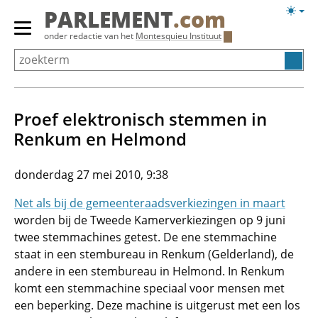
Overslaan
Licht
PARLEMENT
.com
en
weerg
Primair
onder redactie van het
Montesquieu Instituut
naar
menu
de
tonen/verbergen
inhoud
gaan
Proef elektronisch stemmen in
Renkum en Helmond
donderdag 27 mei 2010, 9:38
Net als bij de gemeenteraadsverkiezingen in maart
worden bij de Tweede Kamerverkiezingen op 9 juni
twee stemmachines getest. De ene stemmachine
staat in een stembureau in Renkum (Gelderland), de
andere in een stembureau in Helmond. In Renkum
komt een stemmachine speciaal voor mensen met
een beperking. Deze machine is uitgerust met een los