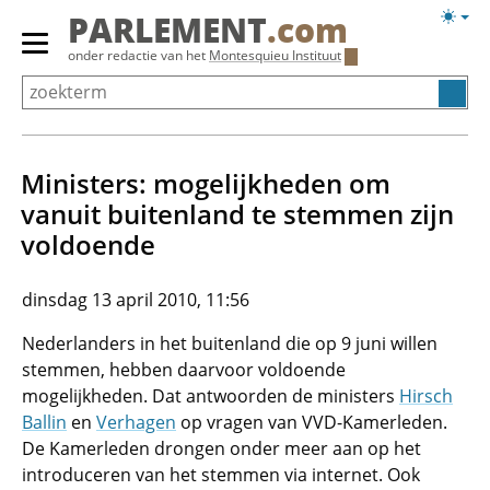
Overslaan
Licht
PARLEMENT
.com
en
weerg
Primair
onder redactie van het
Montesquieu Instituut
naar
menu
de
tonen/verbergen
inhoud
gaan
Ministers: mogelijkheden om
vanuit buitenland te stemmen zijn
voldoende
dinsdag 13 april 2010, 11:56
Nederlanders in het buitenland die op 9 juni willen
stemmen, hebben daarvoor voldoende
mogelijkheden. Dat antwoorden de ministers
Hirsch
Ballin
en
Verhagen
op vragen van VVD-Kamerleden.
De Kamerleden drongen onder meer aan op het
introduceren van het stemmen via internet. Ook