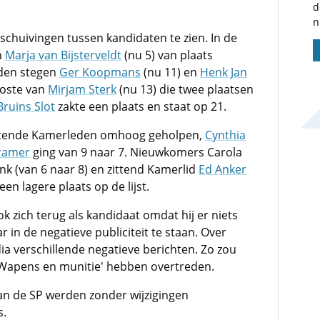
d
n
erschuivingen tussen kandidaten te zien. In de
n
Marja van Bijsterveldt
(nu 5) van plaats
eden stegen
Ger Koopmans
(nu 11) en
Henk Jan
koste van
Mirjam Sterk
(nu 13) die twee plaatsen
ruins Slot
zakte een plaats en staat op 21.
zittende Kamerleden omhoog geholpen,
Cynthia
ramer
ging van 9 naar 7. Nieuwkomers Carola
nk (van 6 naar 8) en zittend Kamerlid
Ed Anker
en lagere plaats op de lijst.
 zich terug als kandidaat omdat hij er niets
 in de negatieve publiciteit te staan. Over
 verschillende negatieve berichten. Zo zou
'Wapens en munitie' hebben overtreden.
van de SP werden zonder wijzigingen
s.