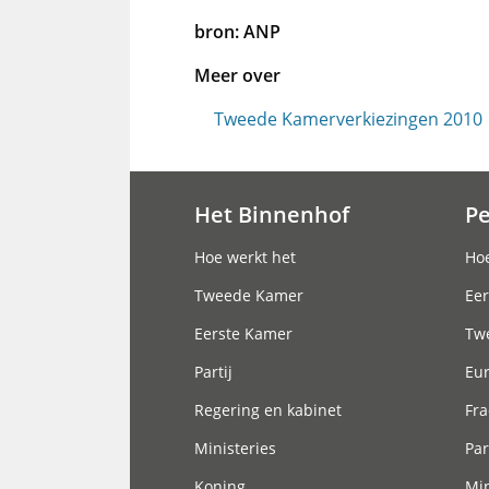
bron: ANP
Meer over
Tweede Kamerverkiezingen 2010
Het Binnenhof
P
Hoofdnavigatie
Hoe werkt het
Hoe
Tweede Kamer
Eer
Eerste Kamer
Tw
Partij
Eu
Regering en kabinet
Fra
Ministeries
Par
Koning
Min