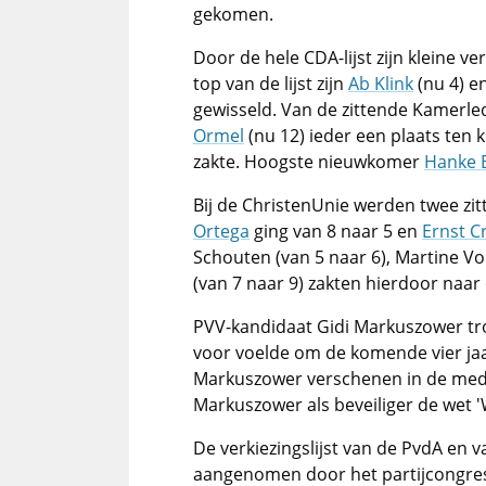
gekomen.
Door de hele CDA-lijst zijn kleine v
top van de lijst zijn
Ab Klink
(nu 4) e
gewisseld. Van de zittende Kamerl
Ormel
(nu 12) ieder een plaats ten 
zakte. Hoogste nieuwkomer
Hanke B
Bij de ChristenUnie werden twee 
Ortega
ging van 8 naar 5 en
Ernst C
Schouten (van 5 naar 6), Martine Vo
(van 7 naar 9) zakten hierdoor naar e
PVV-kandidaat Gidi Markuszower trok
voor voelde om de komende vier jaar
Markuszower verschenen in de media
Markuszower als beveiliger de wet 
De verkiezingslijst van de PvdA en 
aangenomen door het partijcongre