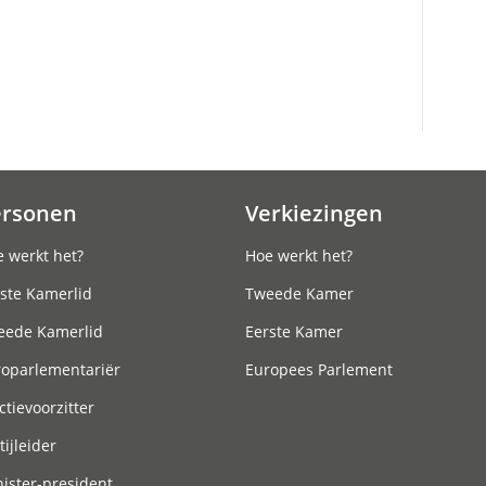
ersonen
Verkiezingen
 werkt het?
Hoe werkt het?
ste Kamerlid
Tweede Kamer
eede Kamerlid
Eerste Kamer
roparlementariër
Europees Parlement
ctievoorzitter
tijleider
ister-president