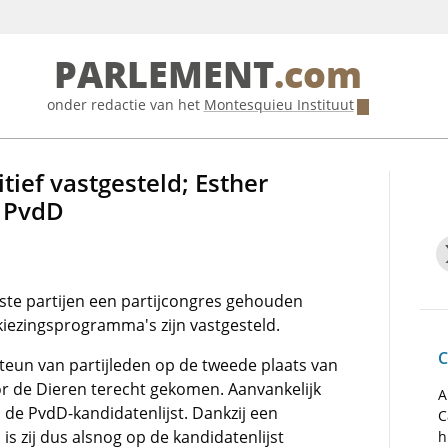
PARLEMENT
.com
onder redactie van het
Montesquieu Instituut
tief vastgesteld; Esther
t PvdD
te partijen een partijcongres gehouden
kiezingsprogramma's zijn vastgesteld.
C
teun van partijleden op de tweede plaats van
oor de Dieren terecht gekomen. Aanvankelijk
A
e PvdD-kandidatenlijst. Dankzij een
C
is zij dus alsnog op de kandidatenlijst
h