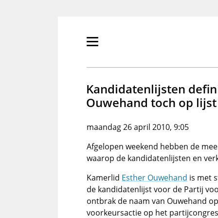
Overslaan
en
naar
de
Primair
inhoud
menu
gaan
tonen/verbergen
Kandidatenlijsten defini
Ouwehand toch op lijs
maandag 26 april 2010, 9:05
Afgelopen weekend hebben de mees
waarop de kandidatenlijsten en ver
Kamerlid
Esther Ouwehand
is met s
de kandidatenlijst voor de Partij v
ontbrak de naam van Ouwehand op d
voorkeursactie op het partijcongres 