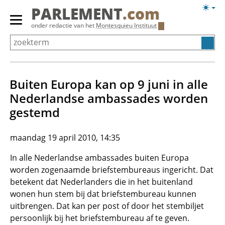
Overslaan
Licht
PARLEMENT
.com
en
weerg
Primair
onder redactie van het
Montesquieu Instituut
naar
menu
de
tonen/verbergen
inhoud
gaan
Buiten Europa kan op 9 juni in alle
Nederlandse ambassades worden
gestemd
maandag 19 april 2010, 14:35
In alle Nederlandse ambassades buiten Europa
worden zogenaamde briefstembureaus ingericht. Dat
betekent dat Nederlanders die in het buitenland
wonen hun stem bij dat briefstembureau kunnen
uitbrengen. Dat kan per post of door het stembiljet
persoonlijk bij het briefstembureau af te geven.