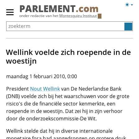
Overslaan
Licht
PARLEMENT
.com
en
weerg
Primair
onder redactie van het
Montesquieu Instituut
naar
menu
de
tonen/verbergen
inhoud
gaan
Wellink voelde zich roepende in de
woestijn
maandag 1 februari 2010, 0:00
President
Nout Wellink
van De Nederlandse Bank
(DNB) voelde zich bij het waarschuwen voor de grote
risico's die de financiële sector kenmerkte, een
roepende in de woestijn. Dat zei hij in zijn verhoor
door de onderzoekscommissie-De Wit.
Wellink stelde dat hij in diverse internationale
monetaire fora had aangedrongen op grotere druk