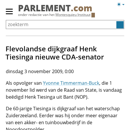
Overslaan
Licht
PARLEMENT
.com
en
weerg
Primair
onder redactie van het
Montesquieu Instituut
naar
menu
de
tonen/verbergen
inhoud
gaan
Flevolandse dijkgraaf Henk
Tiesinga nieuwe CDA-senator
dinsdag 3 november 2009, 0:00
Als opvolger van
Yvonne Timmerman-Buck
, die 1
november lid werd van de Raad van State, is vandaag
beëdigd Henk Tiesinga uit Bant (NOP).
De 60-jarige Tiesinga is dijkgraaf van het waterschap
Zuiderzeeland. Eerder was hij onder meer eigenaar
van een akker- en tuinbouwbedrijf in de
Noordoostpolder.