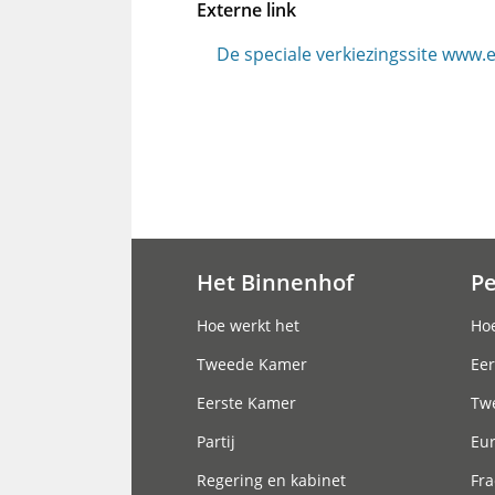
Externe link
De speciale verkiezingssite www
Het Binnenhof
P
Hoofdnavigatie
Hoe werkt het
Hoe
Tweede Kamer
Eer
Eerste Kamer
Tw
Partij
Eu
Regering en kabinet
Fra