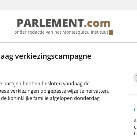
PARLEMENT
.com
onder redactie van het
Montesquieu Instituut
ndaag verkiezingscampagne
e partijen hebben besloten vandaag de
se verkiezingen op gepaste wijze te hervatten.
de koninklijke familie afgelopen donderdag
C
A
C
h