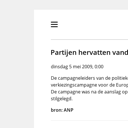
Overslaan
en
naar
de
Primair
inhoud
menu
gaan
tonen/verbergen
Partijen hervatten va
dinsdag 5 mei 2009, 0:00
De campagneleiders van de politiek
verkiezingscampagne voor de Europe
De campagne was na de aanslag op 
stilgelegd.
bron: ANP