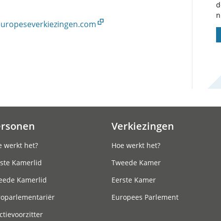
d
n
.europeseverkiezingen.com
ersonen
Verkiezingen
 werkt het?
Hoe werkt het?
ste Kamerlid
Tweede Kamer
eede Kamerlid
Eerste Kamer
roparlementariër
Europees Parlement
ctievoorzitter