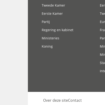
Tweede Kamer
Eer
Eerste Kamer
Tw
Partij
Eu
Regering en kabinet
Fra
Ministeries
Par
Koning
Min
Min
Sta
Int
Over deze site
Contact