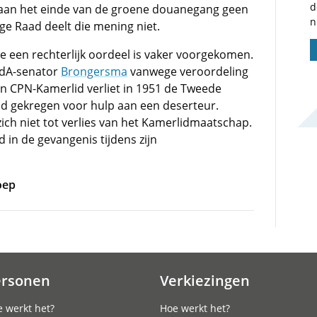
d
ij aan het einde van de groene douanegang geen
n
e Raad deelt die mening niet.
een rechterlijk oordeel is vaker voorgekomen.
 PvdA-senator
Brongersma
vanwege veroordeling
n CPN-Kamerlid verliet in 1951 de Tweede
ad gekregen voor hulp aan een deserteur.
zich niet tot verlies van het Kamerlidmaatschap.
jd in de gevangenis tijdens zijn
oep
ersonen
Verkiezingen
 werkt het?
Hoe werkt het?