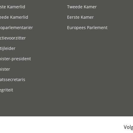
ste Kamerlid
Tweede Kamer
eede Kamerlid
Eerste Kamer
roparlementariër
Europees Parlement
ctievoorzitter
tijleider
ister-president
ister
atssecretaris
egriteit
Vol