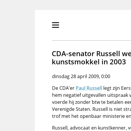
Overslaan
en
naar
de
Primair
inhoud
menu
gaan
tonen/verbergen
CDA-senator Russell we
kunstsmokkel in 2003
dinsdag 28 april 2009, 0:00
De CDA'er
Paul Russell
legt zijn Ee
hem negatief uitgevallen uitspraak
voerde hij zonder btw te betalen e
Verenigde Staten. Russell is niet str
trof met het openbaar ministerie en
Russell, advocaat en kunstkenner, v