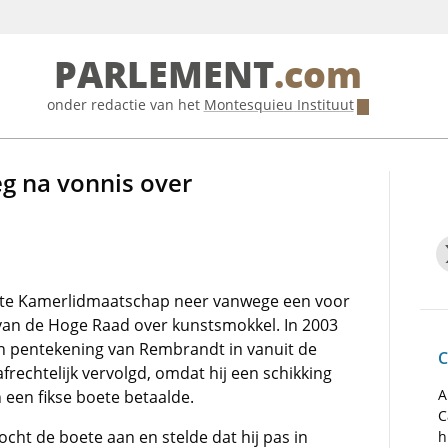
PARLEMENT
.com
onder redactie van het
Montesquieu Instituut
g na vonnis over
rste Kamerlidmaatschap neer vanwege een voor
 van de Hoge Raad over kunstsmokkel. In 2003
en pentekening van Rembrandt in vanuit de
C
afrechtelijk vervolgd, omdat hij een schikking
A
 een fikse boete betaalde.
C
ocht de boete aan en stelde dat hij pas in
h