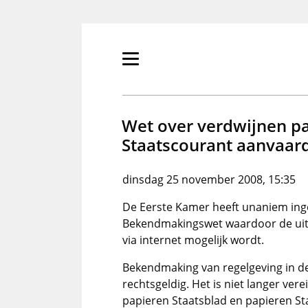
Overslaan
en
naar
de
Primair
inhoud
menu
gaan
tonen/verbergen
Wet over verdwijnen pa
Staatscourant aanvaar
dinsdag 25 november 2008, 15:35
De Eerste Kamer heeft unaniem ing
Bekendmakingswet waardoor de uitg
via internet mogelijk wordt.
Bekendmaking van regelgeving in de
rechtsgeldig. Het is niet langer ver
papieren Staatsblad en papieren St