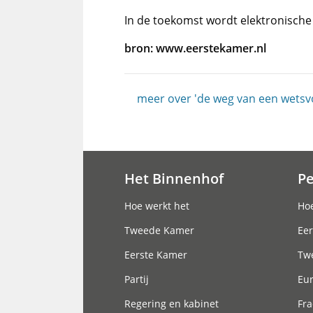
In de toekomst wordt elektronische 
bron: www.eerstekamer.nl
meer over 'de weg van een wetsvo
Het Binnenhof
P
Hoofdnavigatie
Hoe werkt het
Hoe
Tweede Kamer
Eer
Eerste Kamer
Tw
Partij
Eu
Regering en kabinet
Fra