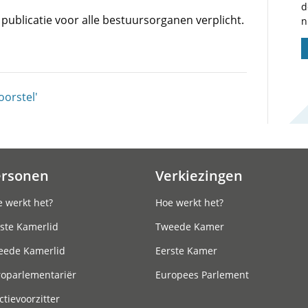
d
publicatie voor alle bestuursorganen verplicht.
n
orstel'
ersonen
Verkiezingen
 werkt het?
Hoe werkt het?
ste Kamerlid
Tweede Kamer
eede Kamerlid
Eerste Kamer
roparlementariër
Europees Parlement
ctievoorzitter