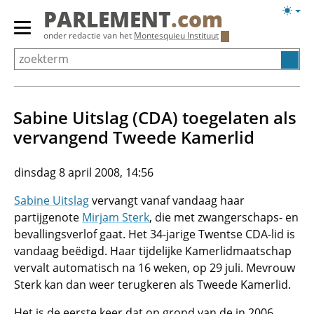
Overslaan
Licht
PARLEMENT
.com
en
weerg
Primair
onder redactie van het
Montesquieu Instituut
naar
menu
de
tonen/verbergen
inhoud
gaan
Sabine Uitslag (CDA) toegelaten als
vervangend Tweede Kamerlid
dinsdag 8 april 2008, 14:56
Sabine Uitslag
vervangt vanaf vandaag haar
partijgenote
Mirjam Sterk
, die met zwangerschaps- en
bevallingsverlof gaat. Het 34-jarige Twentse CDA-lid is
vandaag beëdigd. Haar tijdelijke Kamerlidmaatschap
vervalt automatisch na 16 weken, op 29 juli. Mevrouw
Sterk kan dan weer terugkeren als Tweede Kamerlid.
Het is de eerste keer dat op grond van de in 2006