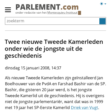
Overslaan
Licht
PARLEMENT
.com
en
weerg
Primair
onder redactie van het
Montesquieu Instituut
naar
menu
de
tonen/verbergen
inhoud
gaan
Twee nieuwe Tweede Kamerleden
onder wie de jongste uit de
geschiedenis
dinsdag 15 januari 2008, 14:37
Als nieuwe Tweede Kamerleden zijn geïnstalleerd Jan
Boelhouwer van de PvdA en Farshad Bashir van de SP.
Bashir, die gisteren 20 jaar werd, is het jongste
Tweede Kamerlid uit de geschiedenis. Hij is overigens
niet de jongste parlementariër, want dat was in 1999
met 19 jaar het SP-Eerste Kamerlid
Driek van Vugt
.