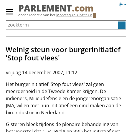
Overslaan
Licht
PARLEMENT
.com
en
weerg
Primair
onder redactie van het
Montesquieu Instituut
naar
menu
de
tonen/verbergen
inhoud
gaan
Weinig steun voor burgerinitiatief
'Stop fout vlees'
vrijdag 14 december 2007, 11:12
Het burgerinitiatief 'Stop fout vlees' zal geen
meerderheid in de Tweede Kamer krijgen. De
indieners, Milieudefensie en de jongerenorganisatie
JMA, willen met hun initiatief een eind maken aan de
bio-industrie in Nederland.
Gisteren bleek tijdens de plenaire behandeling van
het voorstel dat CDA, PvdA en VVD het initiatief niet