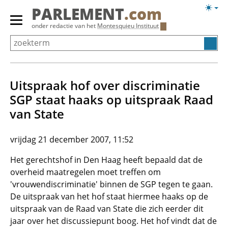
Overslaan
Licht
PARLEMENT
.com
en
weerg
Primair
onder redactie van het
Montesquieu Instituut
naar
menu
de
tonen/verbergen
inhoud
gaan
Uitspraak hof over discriminatie
SGP staat haaks op uitspraak Raad
van State
vrijdag 21 december 2007, 11:52
Het gerechtshof in Den Haag heeft bepaald dat de
overheid maatregelen moet treffen om
'vrouwendiscriminatie' binnen de SGP tegen te gaan.
De uitspraak van het hof staat hiermee haaks op de
uitspraak van de Raad van State die zich eerder dit
jaar over het discussiepunt boog. Het hof vindt dat de