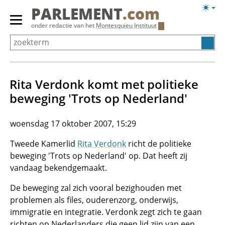
Overslaan
Licht
PARLEMENT
.com
en
weerg
Primair
onder redactie van het
Montesquieu Instituut
naar
menu
de
tonen/verbergen
inhoud
gaan
Rita Verdonk komt met politieke
beweging 'Trots op Nederland'
woensdag 17 oktober 2007, 15:29
Tweede Kamerlid
Rita Verdonk
richt de politieke
beweging 'Trots op Nederland' op. Dat heeft zij
vandaag bekendgemaakt.
De beweging zal zich vooral bezighouden met
problemen als files, ouderenzorg, onderwijs,
immigratie en integratie. Verdonk zegt zich te gaan
richten op Nederlanders die geen lid zijn van een