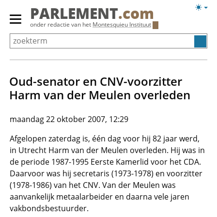
Overslaan
Licht
PARLEMENT
.com
en
weerg
Primair
onder redactie van het
Montesquieu Instituut
naar
menu
de
tonen/verbergen
inhoud
gaan
Oud-senator en CNV-voorzitter
Harm van der Meulen overleden
maandag 22 oktober 2007, 12:29
Afgelopen zaterdag is, één dag voor hij 82 jaar werd,
in Utrecht Harm van der Meulen overleden. Hij was in
de periode 1987-1995 Eerste Kamerlid voor het CDA.
Daarvoor was hij secretaris (1973-1978) en voorzitter
(1978-1986) van het CNV. Van der Meulen was
aanvankelijk metaalarbeider en daarna vele jaren
vakbondsbestuurder.