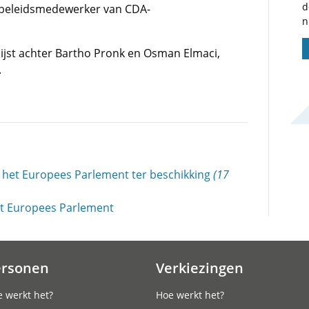
d
j beleidsmedewerker van CDA-
n
ijst achter Bartho Pronk en Osman Elmaci,
.
 in het Europees Parlement ter beschikking
(17
et Europees Parlement
ersonen
Verkiezingen
 werkt het?
Hoe werkt het?