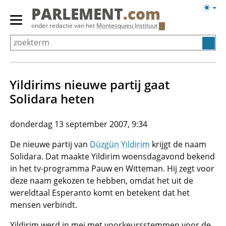
Overslaan
Licht
PARLEMENT
.com
en
weerg
Primair
onder redactie van het
Montesquieu Instituut
naar
menu
de
tonen/verbergen
inhoud
gaan
Yildirims nieuwe partij gaat
Solidara heten
donderdag 13 september 2007, 9:34
De nieuwe partij van
Düzgün Yildirim
krijgt de naam
Solidara. Dat maakte Yildirim woensdagavond bekend
in het tv-programma Pauw en Witteman. Hij zegt voor
deze naam gekozen te hebben, omdat het uit de
wereldtaal Esperanto komt en betekent dat het
mensen verbindt.
Yildirim werd in mei met voorkeursstemmen voor de