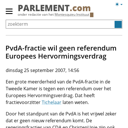
Overslaan
Licht
PARLEMENT
.com
en
weerg
Primair
onder redactie van het
Montesquieu Instituut
naar
menu
de
tonen/verbergen
inhoud
gaan
PvdA-fractie wil geen referendum
Europees Hervormingsverdrag
dinsdag 25 september 2007, 14:56
Een grote meerderheid van de PvdA-fractie in de
Tweede Kamer is tegen een referendum over het
Europees Hervormingsverdrag. Dat heeft
fractievoorzitter
Tichelaar
laten weten.
Door het standpunt van de PvdA is het vrijwel zeker
dat er geen nieuw referendum komt. De
regeringsfracties van CDA en ChristenUnie zijn ook