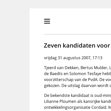
Overslaan
en
naar
de
Primair
inhoud
menu
gaan
tonen/verbergen
Zeven kandidaten voor
vrijdag 31 augustus 2007, 17:13
Tjeerd van Dekken, Bertus Mulder, 
de Baedts en Solomon Tesfaye hebbe
voorzitterschap van de PvdA. De vo
gekozen. De uitslag daarvan wordt
De bekendste kandidaat is oud-min
Lilianne Ploumen als kansrijke kand
ontwikkelingsorganisatie Cordaid. M