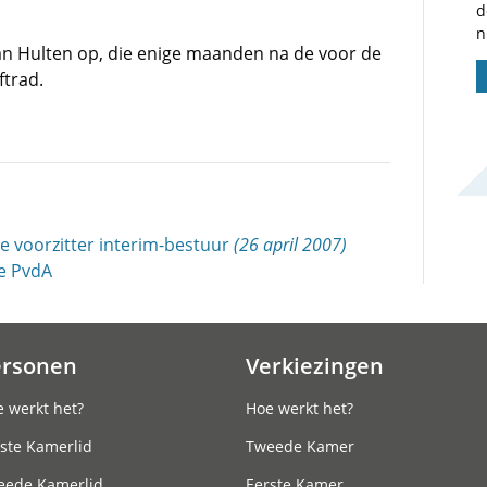
d
n
van Hulten op, die enige maanden na de voor de
ftrad.
le voorzitter interim-bestuur
(26 april 2007)
de PvdA
ersonen
Verkiezingen
 werkt het?
Hoe werkt het?
ste Kamerlid
Tweede Kamer
eede Kamerlid
Eerste Kamer