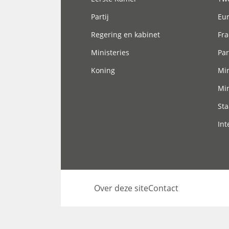
Partij
Eu
Regering en kabinet
Fra
Ministeries
Par
Koning
Min
Min
Sta
Int
Over deze site
Contact
Footer