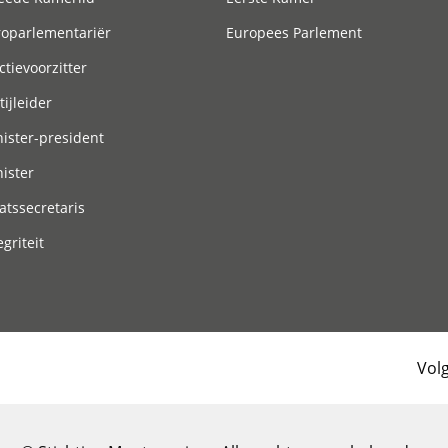
roparlementariër
Europees Parlement
ctievoorzitter
tijleider
ister-president
ister
atssecretaris
egriteit
Vol