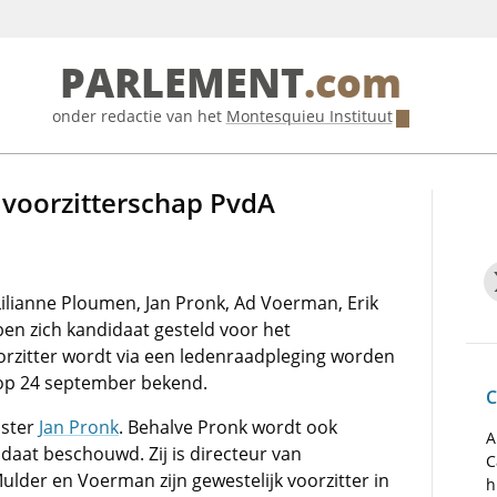
PARLEMENT
.com
onder redactie van het
Montesquieu Instituut
 voorzitterschap PvdA
Lilianne Ploumen, Jan Pronk, Ad Voerman, Erik
n zich kandidaat gesteld voor het
orzitter wordt via een ledenraadpleging worden
 op 24 september bekend.
C
ister
Jan Pronk
. Behalve Pronk wordt ook
A
idaat beschouwd. Zij is directeur van
C
ulder en Voerman zijn gewestelijk voorzitter in
h