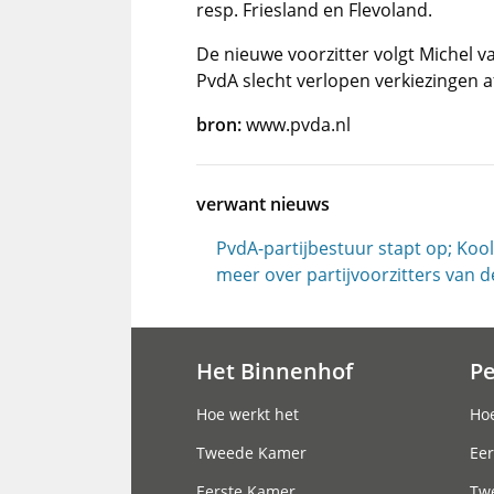
resp. Friesland en Flevoland.
De nieuwe voorzitter volgt Michel 
PvdA slecht verlopen verkiezingen a
bron:
www.pvda.nl
verwant nieuws
PvdA-partijbestuur stapt op; Koo
meer over partijvoorzitters van 
Het Binnenhof
P
Hoofdnavigatie
Hoe werkt het
Hoe
Tweede Kamer
Eer
Eerste Kamer
Tw