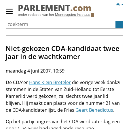
Overslaan
Licht
PARLEMENT
.com
en
weerg
Primair
onder redactie van het
Montesquieu Instituut
naar
menu
de
tonen/verbergen
inhoud
gaan
Niet-gekozen CDA-kandidaat twee
jaar in de wachtkamer
maandag 4 juni 2007, 10:59
De CDA'er
Hans Klein Breteler
die vorige week dankzij
stemmen in de Staten van Zuid-Holland tot Eerste
Kamerlid werd gekozen, zal slechts twee jaar lid
blijven. Hij maakt dan plaats voor de nummer 21 van
de CDA-kandidatenlijst, de Fries
Geart Benedictus
.
Op het partijcongres van het CDA werd zaterdag een
door CDA-Friesland ingediende resolutie