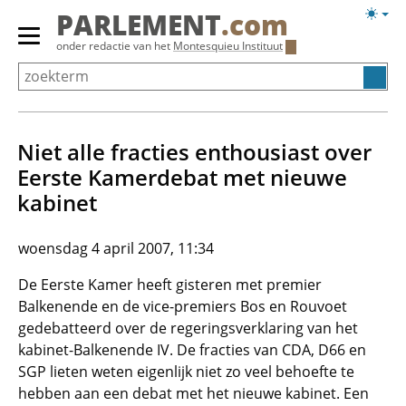
Overslaan
Licht
PARLEMENT
.com
en
weerg
Primair
onder redactie van het
Montesquieu Instituut
naar
menu
de
tonen/verbergen
inhoud
gaan
Niet alle fracties enthousiast over
Eerste Kamerdebat met nieuwe
kabinet
woensdag 4 april 2007, 11:34
De Eerste Kamer heeft gisteren met premier
Balkenende en de vice-premiers Bos en Rouvoet
gedebatteerd over de regeringsverklaring van het
kabinet-Balkenende IV. De fracties van CDA, D66 en
SGP lieten weten eigenlijk niet zo veel behoefte te
hebben aan een debat met het nieuwe kabinet. Een