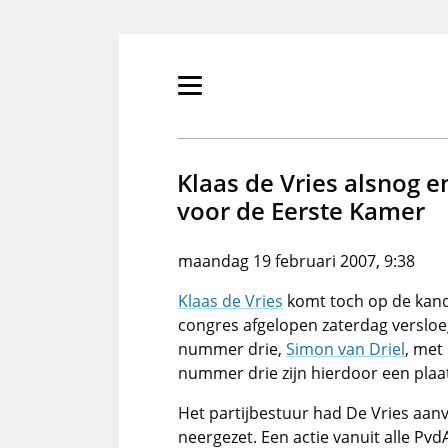
Overslaan
en
naar
de
Primair
inhoud
menu
gaan
tonen/verbergen
Klaas de Vries alsnog e
voor de Eerste Kamer
maandag 19 februari 2007, 9:38
Klaas de Vries
komt toch op de kandi
congres afgelopen zaterdag versloe
nummer drie,
Simon van Driel
, met
nummer drie zijn hierdoor een plaa
Het partijbestuur had De Vries aanv
neergezet. Een actie vanuit alle Pv