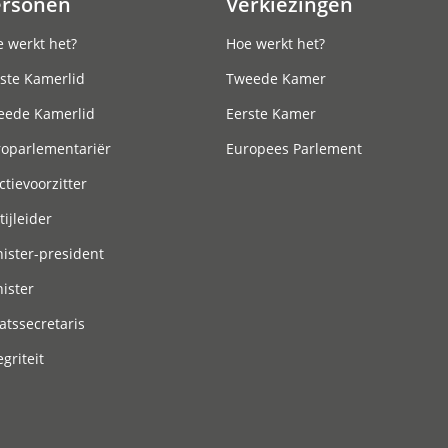
ersonen
Verkiezingen
 werkt het?
Hoe werkt het?
ste Kamerlid
Tweede Kamer
eede Kamerlid
Eerste Kamer
roparlementariër
Europees Parlement
ctievoorzitter
tijleider
ister-president
ister
atssecretaris
egriteit