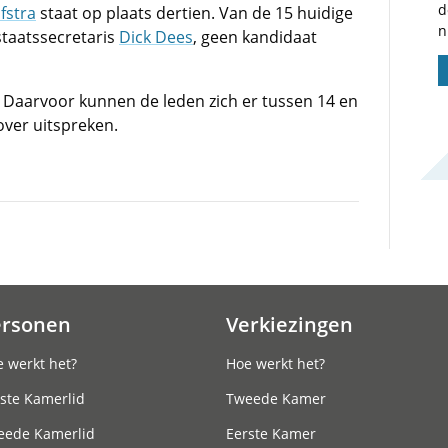
d
fstra
staat op plaats dertien. Van de 15 huidige
n
staatssecretaris
Dick Dees
, geen kandidaat
d. Daarvoor kunnen de leden zich er tussen 14 en
over uitspreken.
ersonen
Verkiezingen
 werkt het?
Hoe werkt het?
ste Kamerlid
Tweede Kamer
eede Kamerlid
Eerste Kamer