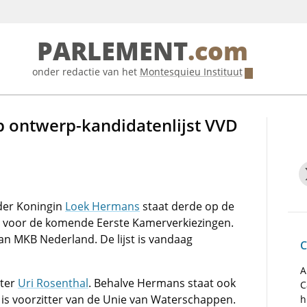
PARLEMENT
.com
onder redactie van het
Montesquieu Instituut
 ontwerp-kandidatenlijst VVD
der Koningin
Loek Hermans
staat derde op de
D voor de komende Eerste Kamerverkiezingen.
n MKB Nederland. De lijst is vandaag
C
A
tter
Uri Rosenthal
. Behalve Hermans staat ook
C
j is voorzitter van de Unie van Waterschappen.
h