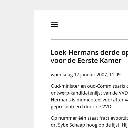
Overslaan
en
naar
de
Primair
inhoud
menu
gaan
tonen/verbergen
Loek Hermans derde op
voor de Eerste Kamer
woensdag 17 januari 2007, 11:09
Oud-minister en oud-Commissaris 
ontwerp-kandidatenlijst van de VV
Hermans is momenteel voorzitter va
gepresenteerd door de VVD.
Op nummer één staat fractievoorzi
dr. Sybe Schaap hoog op de lijst. Hi