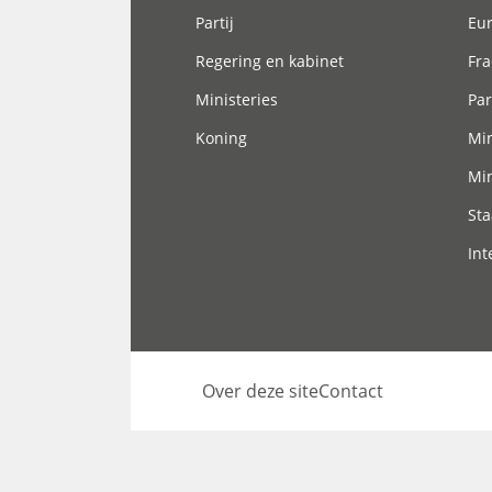
Partij
Eu
Regering en kabinet
Fra
Ministeries
Par
Koning
Min
Min
Sta
Int
Over deze site
Contact
Footer