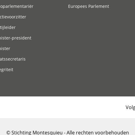
roparlementariër
Europees Parlement
ctievoorzitter
tijleider
ister-president
ister
atssecretaris
egriteit
Vol
© Stichting Montesquieu - Alle rechten voorbehouden