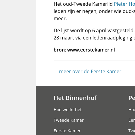
Het oud-Tweede Kamerlid
Pieter Ho
leden zijn er negen, onder wie oud-
meer.
De lijst wordt op 6 april vastgestel
28 maart via een ledenraadpleging 
bron: www.eerstekamer.nl
meer over de Eerste Kamer
Het Binnenhof
P
Hoofdnavigatie
Hoe werkt het
Hoe
Tweede Kamer
Eer
Eerste Kamer
Tw