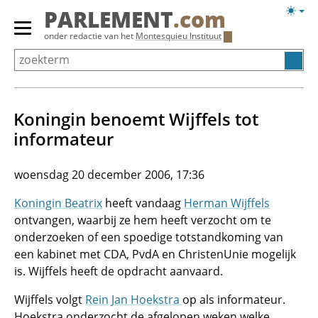
Overslaan
Licht
PARLEMENT
.com
en
weerg
Primair
onder redactie van het
Montesquieu Instituut
naar
menu
de
tonen/verbergen
inhoud
gaan
Koningin benoemt Wijffels tot
informateur
woensdag 20 december 2006, 17:36
Koningin Beatrix
heeft vandaag
Herman Wijffels
ontvangen, waarbij ze hem heeft verzocht om te
onderzoeken of een spoedige totstandkoming van
een kabinet met CDA, PvdA en ChristenUnie mogelijk
is. Wijffels heeft de opdracht aanvaard.
Wijffels volgt
Rein Jan Hoekstra
op als informateur.
Hoekstra onderzocht de afgelopen weken welke