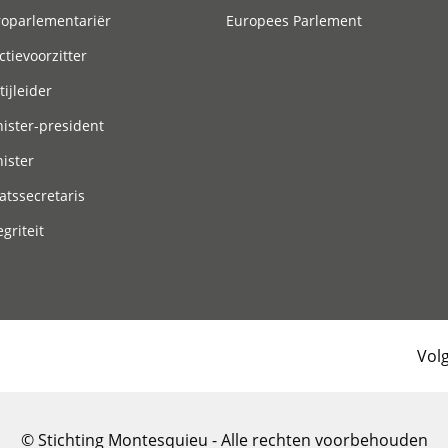
roparlementariër
Europees Parlement
ctievoorzitter
tijleider
ister-president
ister
atssecretaris
egriteit
Vol
© Stichting Montesquieu - Alle rechten voorbehouden