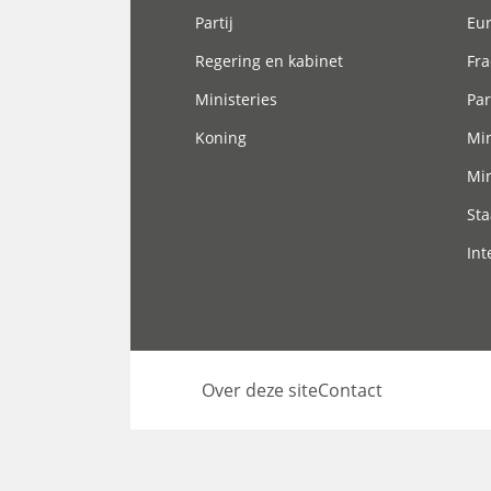
Partij
Eu
Regering en kabinet
Fra
Ministeries
Par
Koning
Min
Min
Sta
Int
Over deze site
Contact
Footer