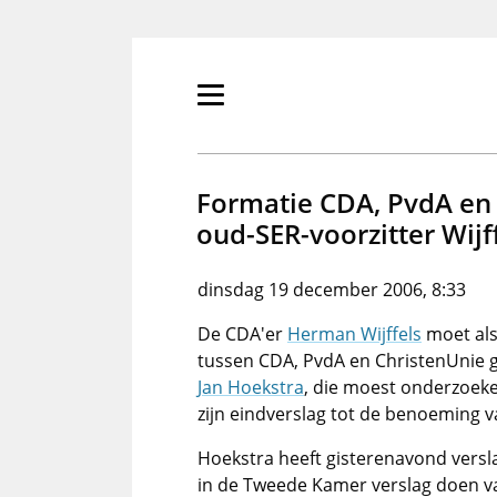
Overslaan
en
naar
de
Primair
inhoud
menu
gaan
tonen/verbergen
Formatie CDA, PvdA en 
oud-SER-voorzitter Wijf
dinsdag 19 december 2006, 8:33
De CDA'er
Herman Wijffels
moet als
tussen CDA, PvdA en ChristenUnie g
Jan Hoekstra
, die moest onderzoeke
zijn eindverslag tot de benoeming v
Hoekstra heeft gisterenavond versla
in de Tweede Kamer verslag doen v