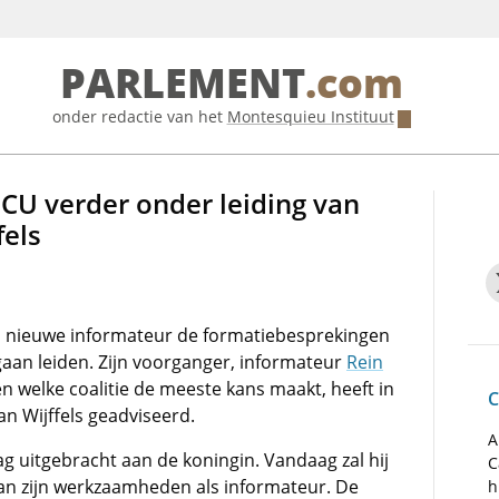
PARLEMENT
.com
onder redactie van het
Montesquieu Instituut
CU verder onder leiding van
fels
 nieuwe informateur de formatiebesprekingen
aan leiden. Zijn voorganger, informateur
Rein
n welke coalitie de meeste kans maakt, heeft in
C
an Wijffels geadviseerd.
A
g uitgebracht aan de koningin. Vandaag zal hij
C
an zijn werkzaamheden als informateur. De
h