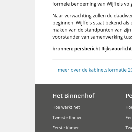
formele benoeming van Wijffels volg
Naar verwachting zullen de daadwe
beginnen. Wijffels staat bekend als
maken van de standpunten van zijn ei
voorstander van samenwerking tus
bronnen: persbericht Rijksvoorlicht
meer over de kabinetsformatie 2
Het Binnenhof
P
Hoofdnavigatie
Hoe werkt het
Hoe
Tweede Kamer
Eer
Eerste Kamer
Tw