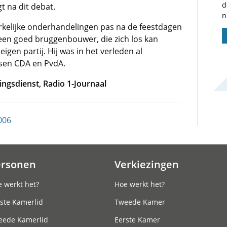
d
t na dit debat.
n
rkelijke onderhandelingen pas na de feestdagen
 een goed bruggenbouwer, die zich los kan
gen partij. Hij was in het verleden al
sen CDA en PvdA.
ingsdienst, Radio 1-Journaal
006
ersonen
Verkiezingen
 werkt het?
Hoe werkt het?
ste Kamerlid
Tweede Kamer
eede Kamerlid
Eerste Kamer