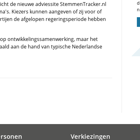
d
icht de nieuwe adviessite StemmenTracker.nl
n
a's. Kiezers kunnen aangeven of zij voor of
artijen de afgelopen regeringsperiode hebben
k op ontwikkelingssamenwerking, maar het
epaald aan de hand van typische Nederlandse
ersonen
Verkiezingen