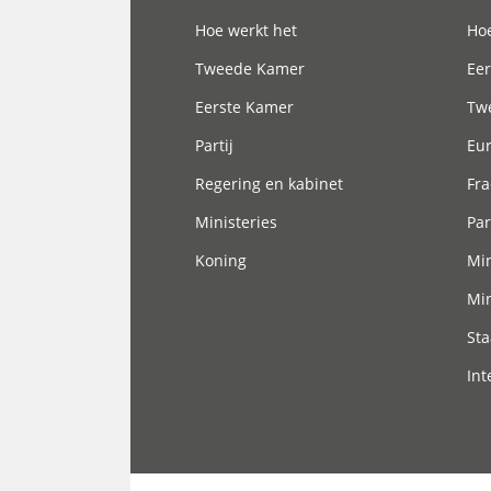
Hoofdnavigatie
Hoe werkt het
Hoe
Tweede Kamer
Eer
Eerste Kamer
Tw
Partij
Eu
Regering en kabinet
Fra
Ministeries
Par
Koning
Min
Min
Sta
Int