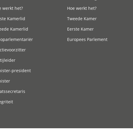
 werkt het?
Hoe werkt het?
ste Kamerlid
Tweede Kamer
eede Kamerlid
Eerste Kamer
roparlementariër
Europees Parlement
ctievoorzitter
tijleider
ister-president
ister
atssecretaris
egriteit