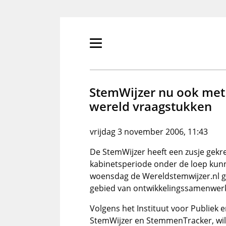
Overslaan
en
naar
de
Primair
inhoud
menu
gaan
tonen/verbergen
StemWijzer nu ook met
wereld vraagstukken
vrijdag 3 november 2006, 11:43
De StemWijzer heeft een zusje gekre
kabinetsperiode onder de loep kun
woensdag de Wereldstemwijzer.nl ge
gebied van ontwikkelingssamenwerk
Volgens het Instituut voor Publiek en
StemWijzer en StemmenTracker, wille