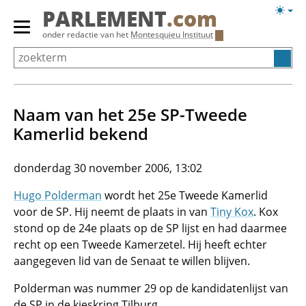
Overslaan
Licht
PARLEMENT
.com
en
weerg
Primair
onder redactie van het
Montesquieu Instituut
naar
menu
de
tonen/verbergen
inhoud
gaan
Naam van het 25e SP-Tweede
Kamerlid bekend
donderdag 30 november 2006, 13:02
Hugo Polderman
wordt het 25e Tweede Kamerlid
voor de SP. Hij neemt de plaats in van
Tiny Kox
. Kox
stond op de 24e plaats op de SP lijst en had daarmee
recht op een Tweede Kamerzetel. Hij heeft echter
aangegeven lid van de Senaat te willen blijven.
Polderman was nummer 29 op de kandidatenlijst van
de SP in de kieskring Tilburg.