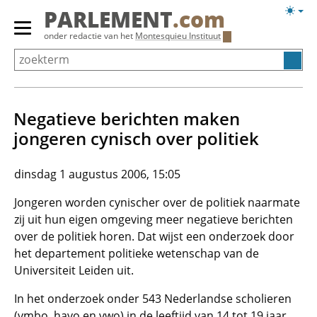
Overslaan
Licht
PARLEMENT
.com
en
weerg
Primair
onder redactie van het
Montesquieu Instituut
naar
menu
de
tonen/verbergen
inhoud
gaan
Negatieve berichten maken
jongeren cynisch over politiek
dinsdag 1 augustus 2006, 15:05
Jongeren worden cynischer over de politiek naarmate
zij uit hun eigen omgeving meer negatieve berichten
over de politiek horen. Dat wijst een onderzoek door
het departement politieke wetenschap van de
Universiteit Leiden uit.
In het onderzoek onder 543 Nederlandse scholieren
(vmbo, havo en vwo) in de leeftijd van 14 tot 19 jaar