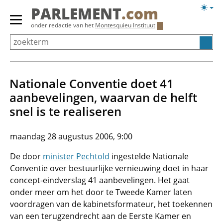
Overslaan
Licht
PARLEMENT
.com
en
weerg
Primair
onder redactie van het
Montesquieu Instituut
naar
menu
de
tonen/verbergen
inhoud
gaan
Nationale Conventie doet 41
aanbevelingen, waarvan de helft
snel is te realiseren
maandag 28 augustus 2006, 9:00
De door
minister Pechtold
ingestelde Nationale
Conventie over bestuurlijke vernieuwing doet in haar
concept-eindverslag 41 aanbevelingen. Het gaat
onder meer om het door te Tweede Kamer laten
voordragen van de kabinetsformateur, het toekennen
van een terugzendrecht aan de Eerste Kamer en