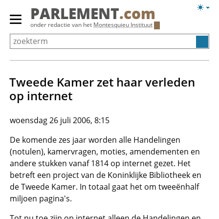
Overslaan
Licht
PARLEMENT
.com
en
weerg
Primair
onder redactie van het
Montesquieu Instituut
naar
menu
de
tonen/verbergen
inhoud
gaan
Tweede Kamer zet haar verleden
op internet
woensdag 26 juli 2006, 8:15
De komende zes jaar worden alle Handelingen
(notulen), kamervragen, moties, amendementen en
andere stukken vanaf 1814 op internet gezet. Het
betreft een project van de Koninklijke Bibliotheek en
de Tweede Kamer. In totaal gaat het om tweeënhalf
miljoen pagina's.
Tot nu toe zijn op internet alleen de Handelingen en