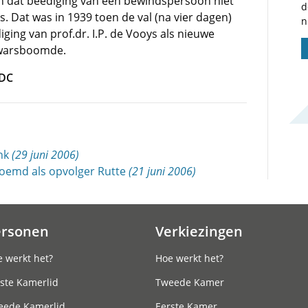
n dat beëdiging van een bewindspersoon niet
d
. Dat was in 1939 toen de val (na vier dagen)
n
ging van prof.dr. I.P. de Vooys als nieuwe
dwarsboomde.
PDC
onk
(29 juni 2006)
oemd als opvolger Rutte
(21 juni 2006)
ersonen
Verkiezingen
 werkt het?
Hoe werkt het?
ste Kamerlid
Tweede Kamer
eede Kamerlid
Eerste Kamer