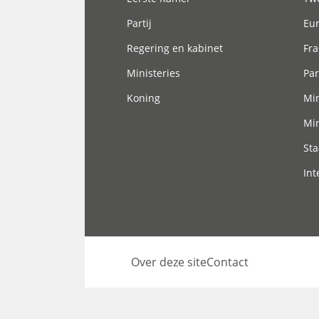
Partij
Eu
Regering en kabinet
Fra
Ministeries
Par
Koning
Min
Min
Sta
Int
Over deze site
Contact
Footer