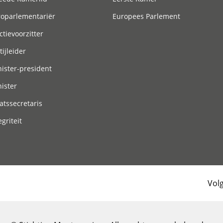
roparlementariër
Europees Parlement
ctievoorzitter
tijleider
ister-president
ister
atssecretaris
egriteit
Vol