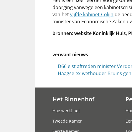
Het is één keer eerder voorgekome
doorging vanwege een kabinetscrisis
van het
vijfde kabinet-Colijn
de beëdi
minister van Economische Zaken 
bronnen: website Koninklijk Huis, 
verwant nieuws
D66 eist aftreden minister Verd
Haagse ex-wethouder Bruins gen
Het Binnenhof
P
Hoofdnavigatie
Hoe werkt het
Hoe
Tweede Kamer
Eer
Eerste Kamer
Tw