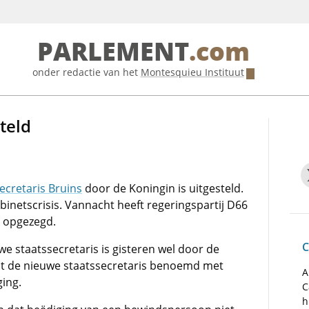
PARLEMENT
.com
onder redactie van het
Montesquieu Instituut
teld
ecretaris Bruins
door de Koningin is uitgesteld.
binetscrisis. Vannacht heeft regeringspartij D66
opgezegd.
C
e staatssecretaris is gisteren wel door de
t de nieuwe staatssecretaris benoemd met
A
ging.
C
h