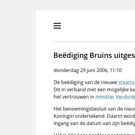
Overslaan
en
naar
de
Primair
inhoud
menu
gaan
tonen/verbergen
Beëdiging Bruins uitges
donderdag 29 juni 2006, 11:10
De beëdiging van de nieuwe
staatss
Dit in verband met een mogelijke ka
het vertrouwen in
minister Verdonk
Het benoemingsbesluit van de nieuw
Koningin ondertekend. Daarin word
ingang van de datum van zijn beëdi