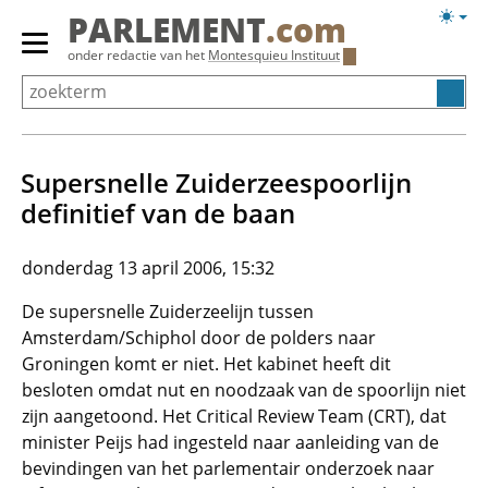
Overslaan
Licht
PARLEMENT
.com
en
weerg
Primair
onder redactie van het
Montesquieu Instituut
naar
menu
de
tonen/verbergen
inhoud
gaan
Supersnelle Zuiderzeespoorlijn
definitief van de baan
donderdag 13 april 2006, 15:32
De supersnelle Zuiderzeelijn tussen
Amsterdam/Schiphol door de polders naar
Groningen komt er niet. Het kabinet heeft dit
besloten omdat nut en noodzaak van de spoorlijn niet
zijn aangetoond. Het Critical Review Team (CRT), dat
minister Peijs had ingesteld naar aanleiding van de
bevindingen van het parlementair onderzoek naar