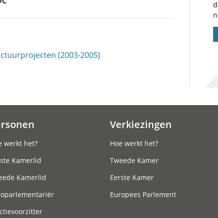
DC
d
n
uctuurprojecten (2003-2005)
ersonen
Verkiezingen
 werkt het?
Hoe werkt het?
ste Kamerlid
Tweede Kamer
eede Kamerlid
Eerste Kamer
roparlementariër
Europees Parlement
ctievoorzitter