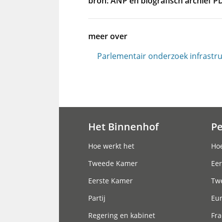
bron: ANP en biografisch archief P
meer over
Parlementair onderzoek infrastr
Het Binnenhof
P
Hoofdnavigatie
Hoe werkt het
Hoe
Tweede Kamer
Eer
Eerste Kamer
Tw
Partij
Eu
Regering en kabinet
Fra