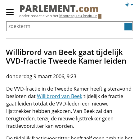
Overslaan
Licht
PARLEMENT
.com
en
weerg
Primair
onder redactie van het
Montesquieu Instituut
naar
menu
de
tonen/verbergen
inhoud
gaan
Willibrord van Beek gaat tijdelijk
VVD-fractie Tweede Kamer leiden
donderdag 9 maart 2006, 9:23
De VVD-fractie in de Tweede Kamer heeft gisteravond
besloten dat
Willibrord van Beek
tijdelijk de fractie
gaat leiden totdat de VVD-leden een nieuwe
lijsttrekker hebben gekozen. Van Beek zal dan
terugtreden, tenzij de nieuwe lijsttrekker geen
fractievoorzitter kan worden.
De tijdelijk fractievoorzitter heeft zelf geen ambitie het