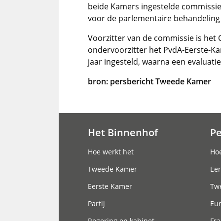
beide Kamers ingestelde commissie,
voor de parlementaire behandeling
Voorzitter van de commissie is he
ondervoorzitter het PvdA-Eerste-K
jaar ingesteld, waarna een evaluatie
bron: persbericht Tweede Kamer
Het Binnenhof
P
Hoofdnavigatie
Hoe werkt het
Hoe
Tweede Kamer
Eer
Eerste Kamer
Tw
Partij
Eu
Regering en kabinet
Fra