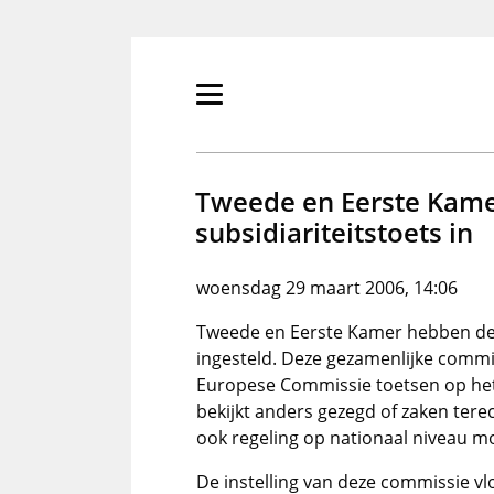
Overslaan
en
naar
de
Primair
inhoud
menu
gaan
tonen/verbergen
Tweede en Eerste Kame
subsidiariteitstoets in
woensdag 29 maart 2006, 14:06
Tweede en Eerste Kamer hebben de t
ingesteld. Deze gezamenlijke commi
Europese Commissie toetsen op het s
bekijkt anders gezegd of zaken ter
ook regeling op nationaal niveau mog
De instelling van deze commissie vl