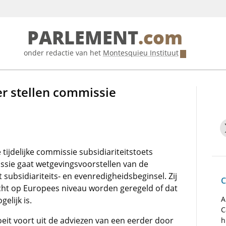
PARLEMENT
.com
onder redactie van het
Montesquieu Instituut
r stellen commissie
ijdelijke commissie subsidiariteitstoets
ssie gaat wetgevingsvoorstellen van de
ubsidiariteits- en evenredigheidsbeginsel. Zij
C
echt op Europees niveau worden geregeld of dat
A
elijk is.
C
oeit voort uit de adviezen van een eerder door
h