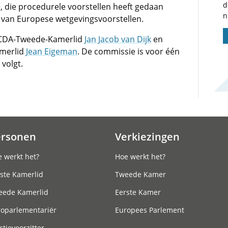
d
 die procedurele voorstellen heeft gedaan
n
 van Europese wetgevingsvoorstellen.
t CDA-Tweede-Kamerlid
Jan Jacob van Dijk
en
amerlid
Jean Eigeman
. De commissie is voor één
 volgt.
ersonen
Verkiezingen
 werkt het?
Hoe werkt het?
ste Kamerlid
Tweede Kamer
eede Kamerlid
Eerste Kamer
roparlementariër
Europees Parlement
ctievoorzitter