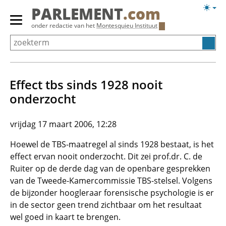
Overslaan
Licht
PARLEMENT
.com
en
weerg
Primair
onder redactie van het
Montesquieu Instituut
naar
menu
de
tonen/verbergen
inhoud
gaan
Effect tbs sinds 1928 nooit
onderzocht
vrijdag 17 maart 2006, 12:28
Hoewel de TBS-maatregel al sinds 1928 bestaat, is het
effect ervan nooit onderzocht. Dit zei prof.dr. C. de
Ruiter op de derde dag van de openbare gesprekken
van de Tweede-Kamercommissie TBS-stelsel. Volgens
de bijzonder hoogleraar forensische psychologie is er
in de sector geen trend zichtbaar om het resultaat
wel goed in kaart te brengen.