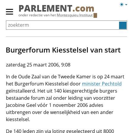
Overslaan
Licht
PARLEMENT
.com
en
weerg
Primair
onder redactie van het
Montesquieu Instituut
naar
menu
de
tonen/verbergen
inhoud
gaan
Burgerforum Kiesstelsel van start
zaterdag 25 maart 2006, 9:08
In de Oude Zaal van de Tweede Kamer is op 24 maart
het Burgerforum Kiesstelsel door
minister Pechtold
geïnstalleerd. Het uit 140 kiesgerechtigde burgers
bestaande forum zal onder leiding van voorzitter
Jacobine Geel vóór 1 november 2006 advies
uitbrengen over de wenselijkheid van een ander
kiesstelsel.
De 140 leden zijn via loting geselecteerd uit 8000