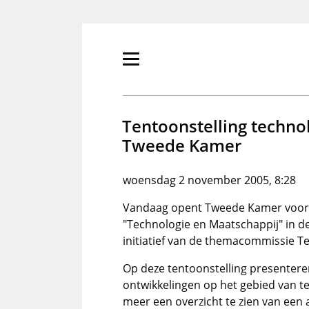
Overslaan
en
naar
de
Primair
inhoud
menu
gaan
tonen/verbergen
Tentoonstelling techno
Tweede Kamer
woensdag 2 november 2005, 8:28
Vandaag opent Tweede Kamer voor
"Technologie en Maatschappij" in d
initiatief van de themacommissie T
Op deze tentoonstelling presenteren
ontwikkelingen op het gebied van t
meer een overzicht te zien van een