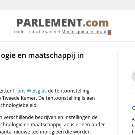
PARLEMENT
.com
onder redactie van het
Montesquieu Instituut
logie en maatschappij in
zitter
Frans Weisglas
de tentoonstelling
e Tweede Kamer. De tentoonstelling is een
echnologiebeleid.
C
 verschillende bedrijven en instellingen de
A
echnologie en maatschappij. Zo is er een onder
C
 aantal nieuwe technologieën die worden
h