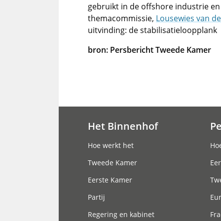
gebruikt in de offshore industrie e
themacommissie,
Lousewies van de
uitvinding: de stabilisatieloopplank
bron: Persbericht Tweede Kamer
Het Binnenhof
P
Hoofdnavigatie
Hoe werkt het
Hoe
Tweede Kamer
Eer
Eerste Kamer
Tw
Partij
Eu
Regering en kabinet
Fra