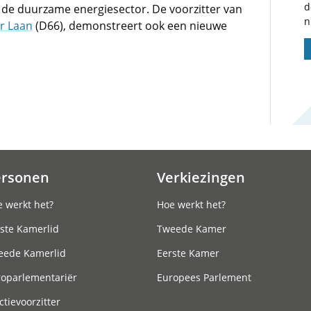
d
n de duurzame energiesector. De voorzitter van
n
r Laan
(D66), demonstreert ook een nieuwe
ersonen
Verkiezingen
 werkt het?
Hoe werkt het?
ste Kamerlid
Tweede Kamer
eede Kamerlid
Eerste Kamer
roparlementariër
Europees Parlement
ctievoorzitter