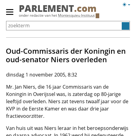
Overslaan
Licht
PARLEMENT
.com
en
weerg
Primair
onder redactie van het
Montesquieu Instituut
naar
menu
de
tonen/verbergen
inhoud
gaan
Oud-Commissaris der Koningin en
oud-senator Niers overleden
dinsdag 1 november 2005, 8:32
Mr. Jan Niers, die 16 jaar Commissaris van de
Koningin in Overijssel was, is zaterdag op 80-jarige
leeftijd overleden. Niers zat tevens twaalf jaar voor de
KVP in de Eerste Kamer en was daar drie jaar
fractievoorzitter.
Van huis uit was Niers leraar in het beroepsonderwijs
en daarna advocaat. In 1962 werd hij gedeputeerde