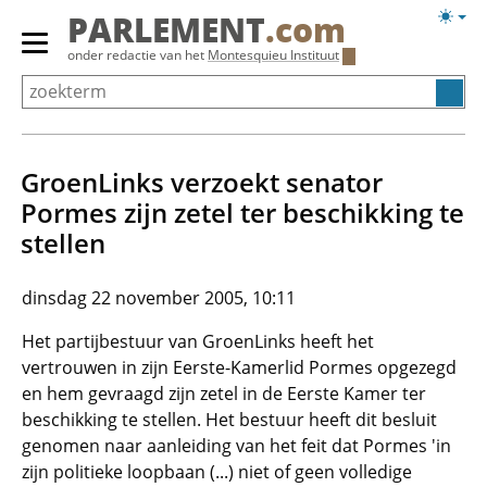
Overslaan
Licht
PARLEMENT
.com
en
weerg
Primair
onder redactie van het
Montesquieu Instituut
naar
menu
de
tonen/verbergen
inhoud
gaan
GroenLinks verzoekt senator
Pormes zijn zetel ter beschikking te
stellen
dinsdag 22 november 2005, 10:11
Het partijbestuur van GroenLinks heeft het
vertrouwen in zijn Eerste-Kamerlid Pormes opgezegd
en hem gevraagd zijn zetel in de Eerste Kamer ter
beschikking te stellen. Het bestuur heeft dit besluit
genomen naar aanleiding van het feit dat Pormes 'in
zijn politieke loopbaan (...) niet of geen volledige