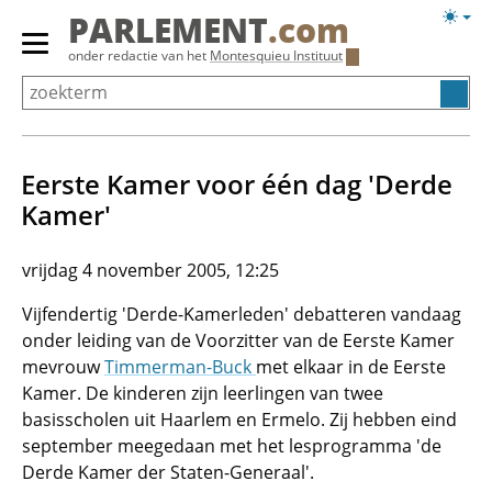
Overslaan
Licht
PARLEMENT
.com
en
weerg
Primair
onder redactie van het
Montesquieu Instituut
naar
menu
de
tonen/verbergen
inhoud
gaan
Eerste Kamer voor één dag 'Derde
Kamer'
vrijdag 4 november 2005, 12:25
Vijfendertig 'Derde-Kamerleden' debatteren vandaag
onder leiding van de Voorzitter van de Eerste Kamer
mevrouw
Timmerman-Buck
met elkaar in de Eerste
Kamer. De kinderen zijn leerlingen van twee
basisscholen uit Haarlem en Ermelo. Zij hebben eind
september meegedaan met het lesprogramma 'de
Derde Kamer der Staten-Generaal'.